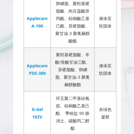
卵磷脂、聚羟基硬
脂酸、肉豆蔻酸异
Applecare
丙酯、棕榈酸乙基
液体至
A-100
己酯、异硬脂酸、
软固体
聚甘油-3 聚蓖麻醇
酸酯
聚羟基硬脂酸、辛
酸/癸酸甘油三酯、
Applecare
液体至
异硬脂酸、卵磷
PDS-300
软固体
脂、聚甘油-3 聚蓖
麻醇酸酯
环五聚二甲基硅氧
烷、棕榈酸乙基己
G-Gel
灰绿色
酯、 季铵盐-90 膨
102V
凝胶
润土、碳酸丙二醇
酯