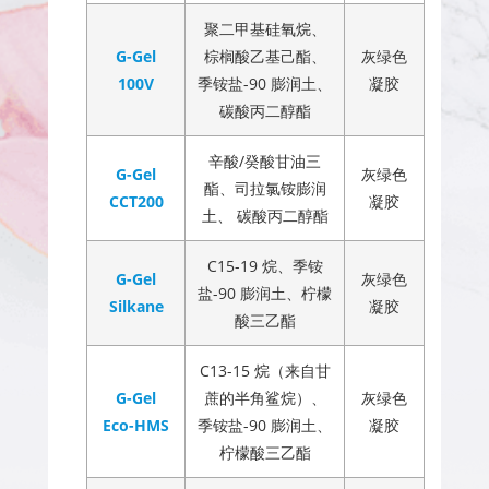
聚二甲基硅氧烷、
G-Gel
棕榈酸乙基己酯、
灰绿色
100V
季铵盐-90 膨润土、
凝胶
碳酸丙二醇酯
辛酸/癸酸甘油三
G-Gel
灰绿色
酯、司拉氯铵膨润
CCT200
凝胶
土、 碳酸丙二醇酯
C15-19 烷、季铵
G-Gel
灰绿色
盐-90 膨润土、柠檬
Silkane
凝胶
酸三乙酯
C13-15 烷（来自甘
G-Gel
蔗的半角鲨烷）、
灰绿色
Eco-HMS
季铵盐-90 膨润土、
凝胶
柠檬酸三乙酯