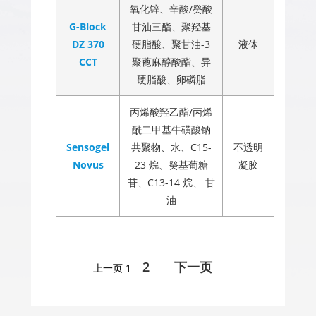
氧化锌、辛酸/癸酸
G-Block
甘油三酯、聚羟基
DZ 370
硬脂酸、聚甘油-3
液体
CCT
聚蓖麻醇酸酯、异
硬脂酸、卵磷脂
丙烯酸羟乙酯/丙烯
酰二甲基牛磺酸钠
Sensogel
共聚物、水、C15-
不透明
Novus
23 烷、癸基葡糖
凝胶
苷、C13-14 烷、 甘
油
2
下一页
上一页
1